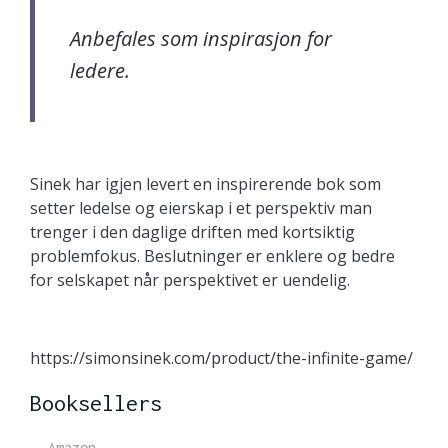
Anbefales som inspirasjon for
ledere.
Sinek har igjen levert en inspirerende bok som
setter ledelse og eierskap i et perspektiv man
trenger i den daglige driften med kortsiktig
problemfokus. Beslutninger er enklere og bedre
for selskapet når perspektivet er uendelig.
https://simonsinek.com/product/the-infinite-game/
Booksellers
Amazon